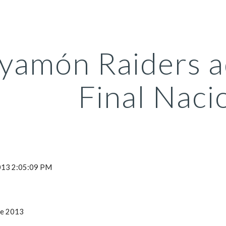
ip to main content
Skip to navigat
yamón Raiders ad
Final Naci
2013 2:05:09 PM
de 2013