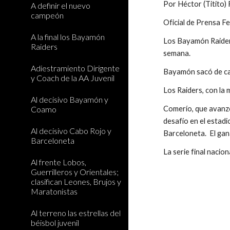
Por Héctor (Titito)
A definir el nuevo
campeón
Oficial de Prensa F
A la final los Bayamón
Los Bayamón Raiders 
Raiders
semana.
Adiestramiento Dirigente
Bayamón sacó de car
y Coach de la AA Juvenil
Los Raiders, con la
Al decisivo Bayamón y
Coamo
Comerío, que avanzó
desafío en el estadi
Al decisivo Cabo Rojo y
Barceloneta.  El gan
Barceloneta
La serie final nacio
Al frente Lobos,
Guerrilleros y Orientales;
clasifican Leones, Brujos y
Maratonistas
Al terreno las estrellas del
béisbol juvenil