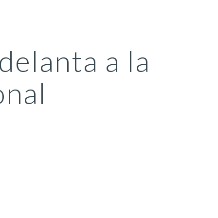
ion
elanta a la 
onal