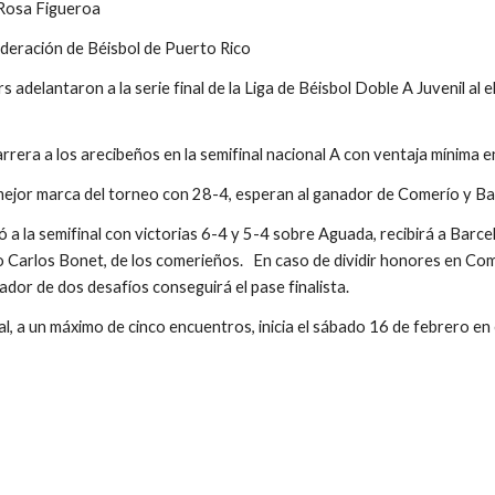
 Rosa Figueroa
ederación de Béisbol de Puerto Rico
adelantaron a la serie final de la Liga de Béisbol Doble A Juvenil al el
rera a los arecibeños en la semifinal nacional A con ventaja mínima e
 mejor marca del torneo con 28-4, esperan al ganador de Comerío y Barc
 a la semifinal con victorias 6-4 y 5-4 sobre Aguada, recibirá a Barc
o Carlos Bonet, de los comerieños.   En caso de dividir honores en Com
ador de dos desafíos conseguirá el pase finalista.
nal, a un máximo de cinco encuentros, inicia el sábado 16 de febrero e