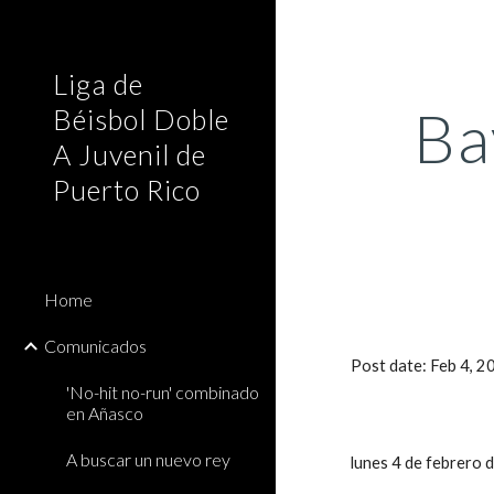
Sk
Liga de
Ba
Béisbol Doble
A Juvenil de
Puerto Rico
Home
Comunicados
Post date: Feb 4, 
'No-hit no-run' combinado
en Añasco
A buscar un nuevo rey
lunes 4 de febrero 