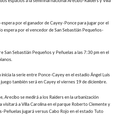
 dos espacios a la semifinal nacional Arecibo-Raiders y Villa 
mo espera por el ganador de Cayey-Ponce para jugar por el 
Rojo espera por el vencedor de San Sebastián Pequeños-
re San Sebastián Pequeños y Peñuelas a las 7:30 pm en el 
olanos.
 inicia la serie entre Ponce-Cayey en el estadio Ángel Luis 
 juego también será en Cayey el viernes 19 de diciembre.
e, Arecibo se medirá a los Raiders en la urbanización 
 visitará a Villa Carolina en el parque Roberto Clemente y 
-Peñuelas jugará versus Cabo Rojo en el estado Tuto 