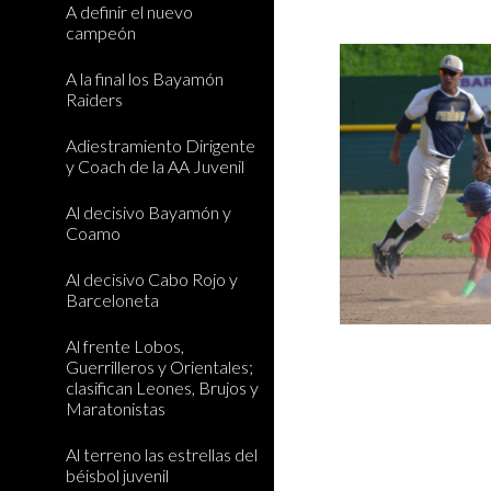
A definir el nuevo
campeón
A la final los Bayamón
Raiders
Adiestramiento Dirigente
y Coach de la AA Juvenil
Al decisivo Bayamón y
Coamo
Al decisivo Cabo Rojo y
Barceloneta
Al frente Lobos,
Guerrilleros y Orientales;
clasifican Leones, Brujos y
Maratonistas
Al terreno las estrellas del
béisbol juvenil