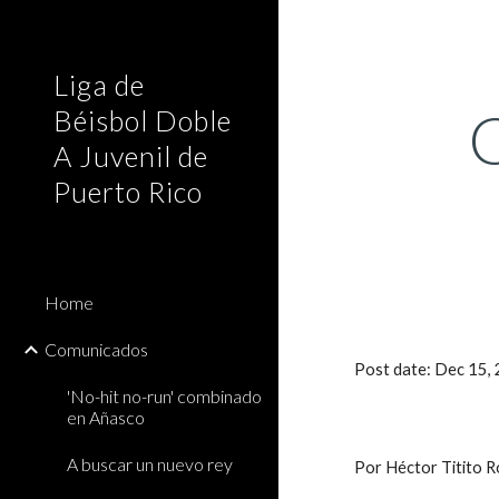
Sk
Liga de
C
Béisbol Doble
A Juvenil de
Puerto Rico
Home
Comunicados
Post date: Dec 15
'No-hit no-run' combinado
en Añasco
A buscar un nuevo rey
Por Héctor Titito 