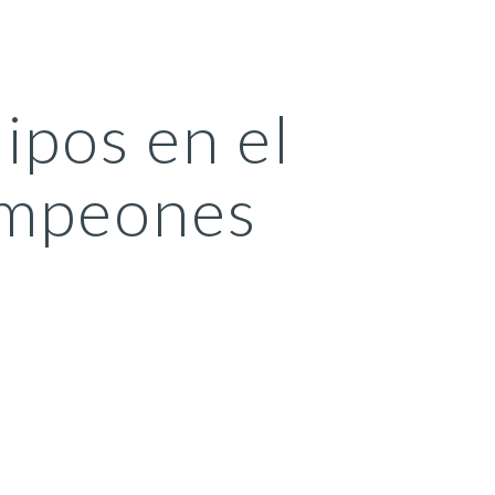
ion
pos en el 
ampeones