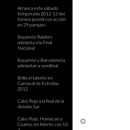
Arranca este sábado
temporada 2012-13 del
torneo juvenil con acción
en 29 parques
Bayamón Raiders
adelanta a la Final
Nacional
Bayamón y Barceloneta
adelantan a semifinal
Brilla el talento en
Carnaval de Estrellas
2012
Cabo Rojo a la final de la
división Sur
Cabo Rojo, Humacao y
Page
Report abus
Coamo, los líderes con 13-
2
updated