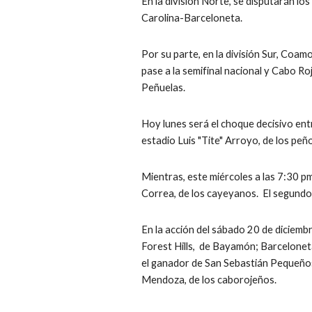
En la división Norte, se disputarán los
Carolina-Barceloneta. 
Por su parte, en la división Sur, Coa
pase a la semifinal nacional y Cabo 
Peñuelas.
Hoy lunes será el choque decisivo ent
estadio Luis "Tite" Arroyo, de los peñ
Mientras, este miércoles a las 7:30 pm
Correa, de los cayeyanos.  El segundo
En la acción del sábado 20 de diciembr
Forest Hills,  de Bayamón; Barceloneta
el ganador de San Sebastián Pequeños
Mendoza, de los caborojeños.
e